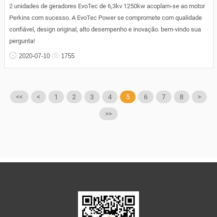
2 unidades de geradores EvoTec de 6,3kv 1250kw acoplam-se ao motor
Perkins com sucesso. A EvoTec Power se compromete com qualidade
confiável, design original, alto desempenho e inovação. bem-vindo sua
pergunta!
2020-07-10
1755
<<
<
1
2
3
4
5
6
7
8
>
>>